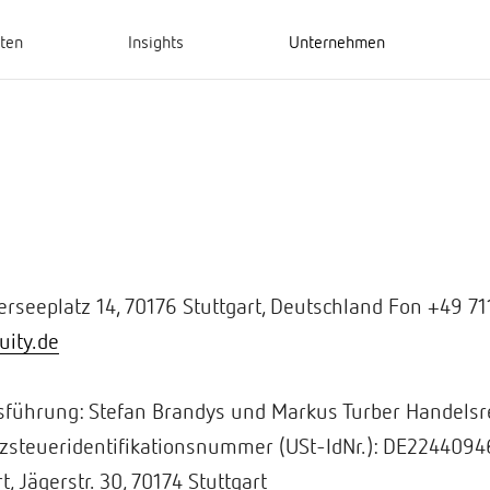
hten
Insights
Unternehmen
rseeplatz 14, 70176 Stuttgart, Deutschland Fon +49 71
uity.de
tsführung: Stefan Brandys und Markus Turber Handelsr
zsteueridentifikationsnummer (USt-IdNr.): DE22440946
 Jägerstr. 30, 70174 Stuttgart