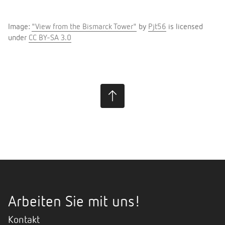
Image:
"View from the Bismarck Tower"
by
Pjt56
is licensed
under
CC BY-SA 3.0
Arbeiten Sie mit uns!
Kontakt