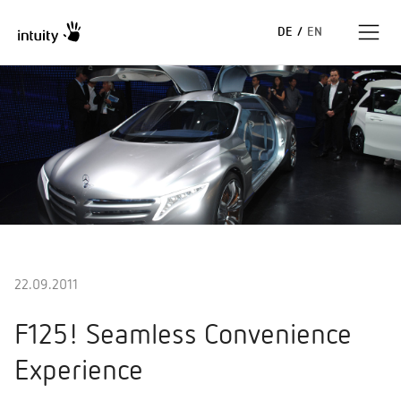
DE
/
EN
Expertise
Erfolgsgeschichten
Insights
Unternehmen
22.09.2011
F125! Seamless Convenience
Experience