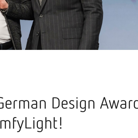
German Design Award
omfyLight!