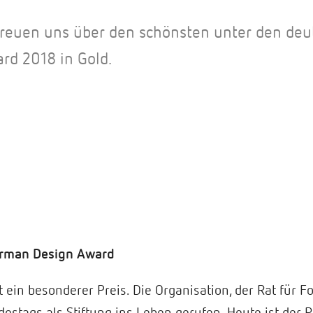
 freuen uns über den schönsten unter den deu
d 2018 in Gold.
erman Design Award
t ein besonderer Preis. Die Organisation, der Rat für
destags als Stiftung ins Leben gerufen. Heute ist der