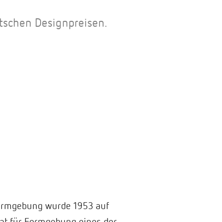
tschen Designpreisen.
 Formgebung wurde 1953 auf
 Rat für Formgebung eines der