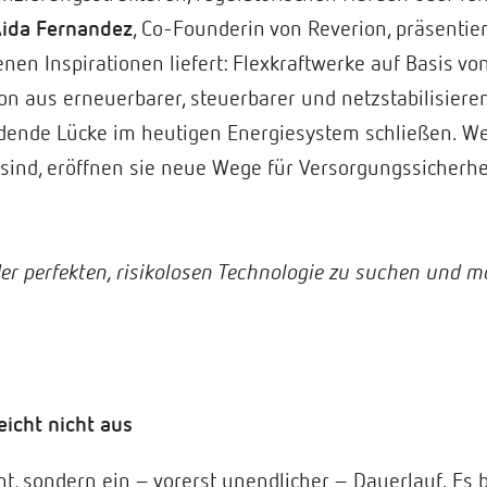
ida Fernandez
, Co-Founderin von Reverion, präsentier
enen Inspirationen liefert: Flexkraftwerke auf Basis v
on aus erneuerbarer, steuerbarer und netzstabilisier
dende Lücke im heutigen Energiesystem schließen. Wei
r sind, eröffnen sie neue Wege für Versorgungssicherhe
er perfekten, risikolosen Technologie zu suchen und m
eicht nicht aus
int, sondern ein – vorerst unendlicher – Dauerlauf. Es 