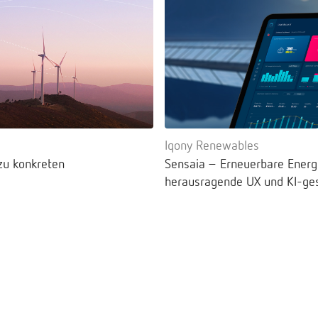
Iqony Renewables
zu konkreten
Sensaia – Erneuerbare Energi
herausragende UX und KI-ges