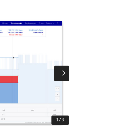
Graph und Zeitleiste – Skiz
1
/
3