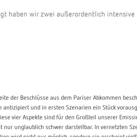
gt haben wir zwei außerordentlich intensiv
eite der Beschlüsse aus dem Pariser Abkommen beschä
antizipiert und in ersten Szenarien ein Stück voraus
ese vier Aspekte sind für den Großteil unserer Emissio
ät nur unglaublich schwer darstellbar. In vernetzten Sze
ation wird nicht nur möglich, sondern sie erscheint vie