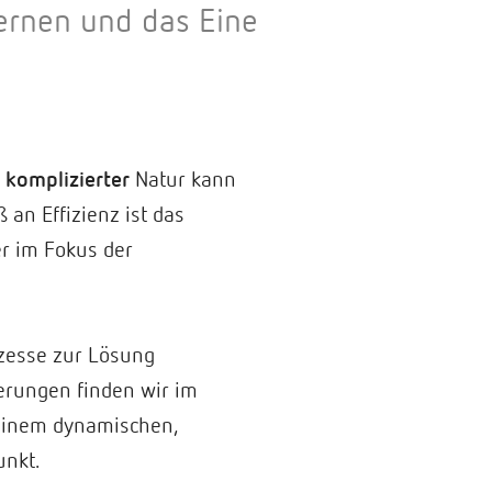
ernen und das Eine
n
komplizierter
Natur kann
an Effizienz ist das
er im Fokus der
zesse zur Lösung
erungen finden wir im
 einem dynamischen,
unkt.