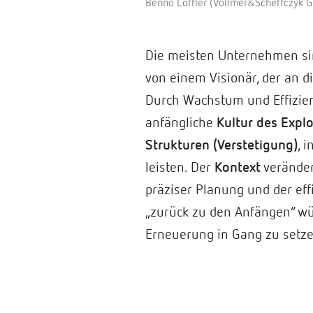
Benno Löffler (Vollmer&Scheffczyk Gm
Die meisten Unternehmen sin
von einem Visionär, der an d
Durch Wachstum und Effizien
anfängliche
Kultur des Expl
Strukturen (Verstetigung)
, 
leisten. Der
Kontext
veränder
präziser Planung und der ef
„zurück zu den Anfängen“ wü
Erneuerung in Gang zu setzen