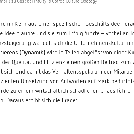
bH) zu Gast bei Intuity´s Coffee Culture Strategy
d im Kern aus einer spezifischen Geschäftsidee hera
ie Idee glaubte und sie zum Erfolg führte – vorbei an
zsteigerung wandelt sich die Unternehmenskultur im L
orierens (Dynamik)
wird in Teilen abgelöst von einer
Ku
in der Qualität und Effizienz einen großen Beitrag zum 
t sich und damit das Verhaltensspektrum der Mitarbeit
fizienten Umsetzung von Antworten auf Marktbedürfnis
rde zu einem wirtschaftlich schädlichen Chaos führen,
. Daraus ergibt sich die Frage: