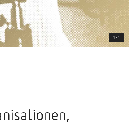
1
/
1
nisationen,