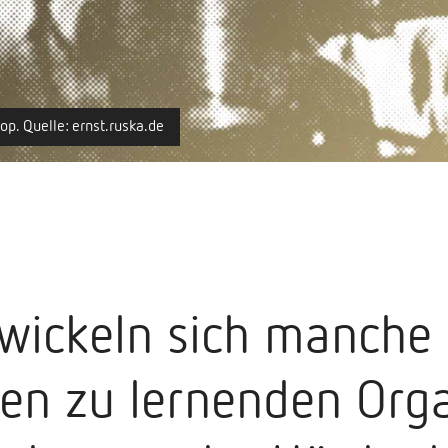
p. Quelle: ernst.ruska.de
ickeln sich manche
n zu lernenden Orga