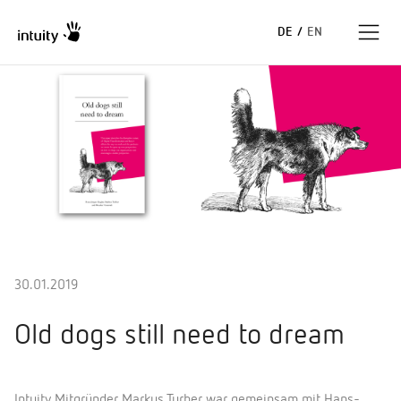
DE
/
EN
Expertise
Erfolgsgeschichten
Insights
Unternehmen
30.01.2019
Old dogs still need to dream
Intuity Mitgründer Markus Turber war gemeinsam mit Hans-