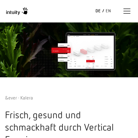
DE
/
EN
Expertise
Erfolgsgeschichten
Insights
Unternehmen
&ever · Kalera
Frisch, gesund und
schmackhaft durch Vertical