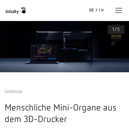
DE
/
EN
1
/
5
Expertise
Erfolgsgeschichten
Insights
Unternehmen
Cellbricks
Menschliche Mini-Organe aus
dem 3D-Drucker