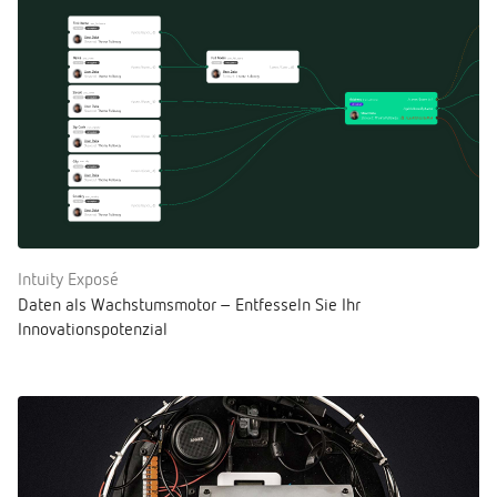
Intuity Exposé
Daten als Wachstumsmotor – Entfesseln Sie Ihr
Innovationspotenzial