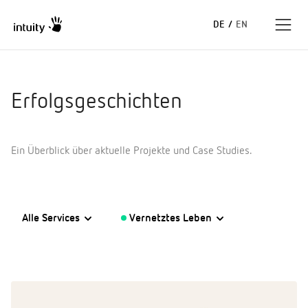
DE
/
EN
Expertise
Erfolgsgeschichten
Erfolgsgeschichten
Ein Überblick über aktuelle Projekte und Case Studies.
Insights
Unternehmen
Alle Services
Vernetztes Leben